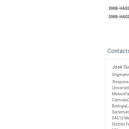
SNIB-HA02
SNIB-HA02
Contact
José Gu
Originato
Respons
Universi
MéxicoFa
Ciencias
BiologíaL
Sistemát
04510 Mé
Distrito 