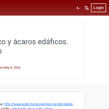
Login
co y ácaros edáficos.
o
on
May 8, 2026
e:
http://www.snib.mx/proyectos/cgi-bin/datos2.cgi?Letras=HA&Numero=20