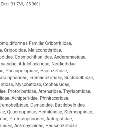
 East [31.769, -85.968]
ombidiformes Familia: Oribotritiidae,
e, Oripodidae, Malaconothridae,
abodidae, Cosmochthoniidae, Anderemaeidae,
maeidae, Adelphacaridae, Neoliodidae,
dae, Phenopelopidae, Haplozetidae,
esoplophoridae, Eremaeozetidae, Suctobelbidae,
zetidae, Mycobatidae, Cepheusidae,
, Protoribatidae, Arrenuridae, Thyrisomidae,
dae, Achipteriidae, Phthiracaridae,
Eremobelbidae, Damaeidae, Basilobelbidae,
ae, Quadroppiidae, Hemileiidae, Sternoppiidae,
dae, Protoplophoridae, Astegistidae,
niidae, Acaronychidae, Passalozetidae