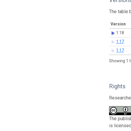
The table 
Version
1.18
1.17
1.17
Showing 1 t
Rights
Researcher
The publis
is license