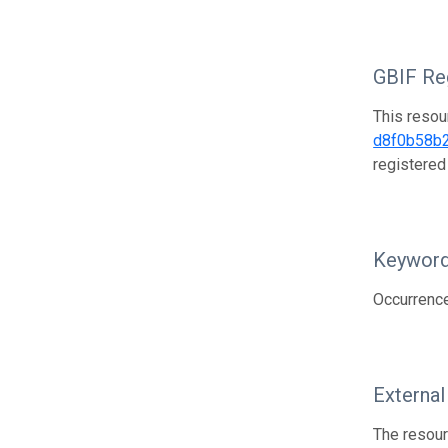
GBIF Reg
This resou
d8f0b58b
registered
Keywor
Occurrence
External
The resour