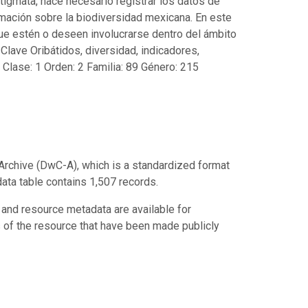
igmata, hace necesario registrar los datos de
mación sobre la biodiversidad mexicana. En este
ue estén o deseen involucrarse dentro del ámbito
 Clave Oribátidos, diversidad, indicadores,
1 Clase: 1 Orden: 2 Familia: 89 Género: 215
Archive (DwC-A), which is a standardized format
data table contains 1,507 records.
 and resource metadata are available for
s of the resource that have been made publicly