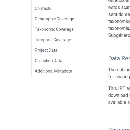
especialis
estos ácar
Contacts
sentido se
Geographic Coverage
taxonómico
taxonomía,
Taxonomic Coverage
Subgénero:
Temporal Coverage
Project Data
Data Re
Collection Data
The data i
Additional Metadata
for sharin
This IPT a
download 
available 
Version