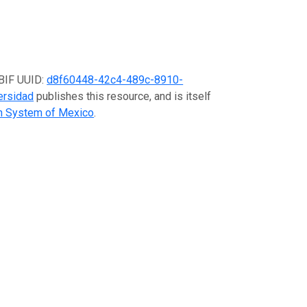
GBIF UUID:
d8f60448-42c4-489c-8910-
ersidad
publishes this resource, and is itself
on System of Mexico
.