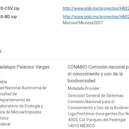
0-CSV.zip
http://www.snib.mx/proyectos/HA0
0-BD.zip
http://www.snib.mx/proyectos/HA0
MicrosoftAccess2007
s
adalupe Palacios Vargas
CONABIO Comisión nacional p
el conocimiento y uso de la
r
biodiversidad
able
dad Nacional Autónoma de
Metadata Provider
cultad de
Dirección General de Sistemas
Departamento de
Comisión Nacional para el
aboratorio de Ecología y
Conocimiento y Uso de la Biodive
ica de Microartrópodos
Liga Periférico-Insurgentes Sur N
xico
4903, Col. Parques del Pedregal
Federal
14010 MÉXICO