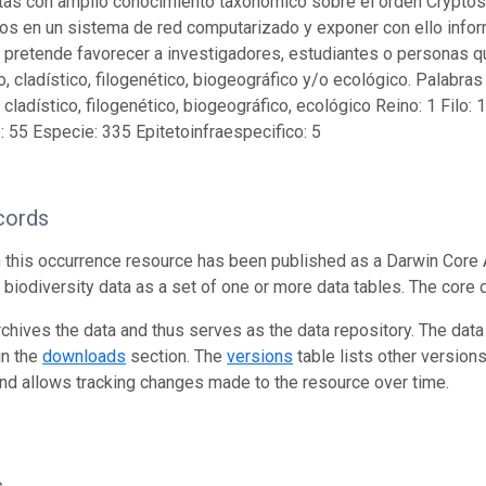
tas con amplio conocimiento taxonómico sobre el orden Cryptost
os en un sistema de red computarizado y exponer con ello infor
 pretende favorecer a investigadores, estudiantes o personas q
, cladístico, filogenético, biogeográfico y/o ecológico. Palabras
 cladístico, filogenético, biogeográfico, ecológico
Reino: 1 Filo: 
 55 Especie: 335 Epitetoinfraespecifico: 5
cords
n this occurrence resource has been published as a Darwin Core 
g biodiversity data as a set of one or more data tables. The core 
rchives the data and thus serves as the data repository. The data
in the
downloads
section. The
versions
table lists other version
and allows tracking changes made to the resource over time.
s