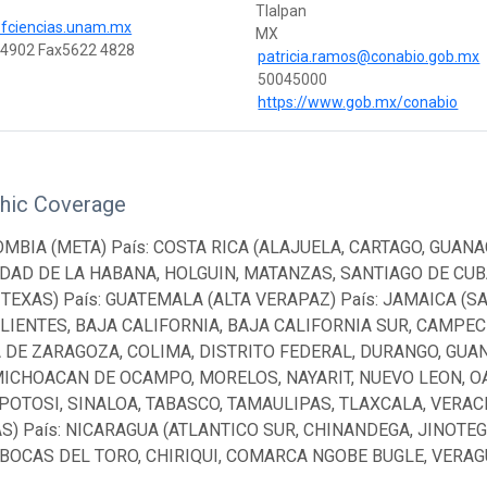
Tlalpan
.fciencias.unam.mx
MX
 4902 Fax5622 4828
patricia.ramos@conabio.gob.mx
50045000
https://www.gob.mx/conabio
hic Coverage
OMBIA (META) País: COSTA RICA (ALAJUELA, CARTAGO, GUANA
UDAD DE LA HABANA, HOLGUIN, MATANZAS, SANTIAGO DE CUB
 TEXAS) País: GUATEMALA (ALTA VERAPAZ) País: JAMAICA (S
LIENTES, BAJA CALIFORNIA, BAJA CALIFORNIA SUR, CAMPEC
 DE ZARAGOZA, COLIMA, DISTRITO FEDERAL, DURANGO, GUAN
MICHOACAN DE OCAMPO, MORELOS, NAYARIT, NUEVO LEON, O
POTOSI, SINALOA, TABASCO, TAMAULIPAS, TLAXCALA, VERACR
) País: NICARAGUA (ATLANTICO SUR, CHINANDEGA, JINOTEGA
BOCAS DEL TORO, CHIRIQUI, COMARCA NGOBE BUGLE, VERAG