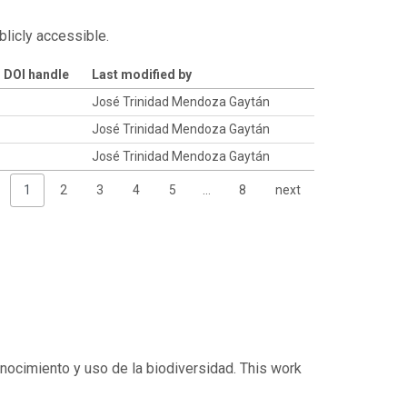
blicly accessible.
DOI handle
Last modified by
José Trinidad Mendoza Gaytán
José Trinidad Mendoza Gaytán
José Trinidad Mendoza Gaytán
1
2
3
4
5
…
8
next
onocimiento y uso de la biodiversidad. This work