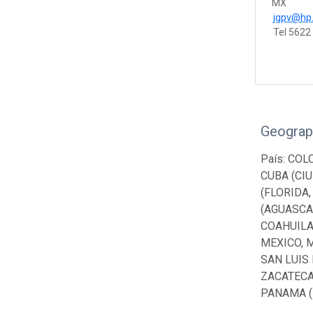
MX
jgpv@hp
Tel 5622
Geograp
País: COL
CUBA (CI
(FLORIDA,
(AGUASCA
COAHUILA
MEXICO, 
SAN LUIS 
ZACATECAS
PANAMA (