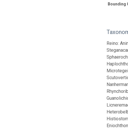
Bounding 
Taxonom
Reino: Ani
Steganacar
Sphaerocht
Haplochtho
Microtegei
Scutoverti
Nanhermann
Rhynchorib
Guanolichi
Licneremae
Heterobelb
Histiostom
Eniochthon