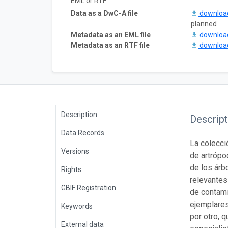
EML or RTF:
Data as a DwC-A file
downlo
planned
Metadata as an EML file
downlo
Metadata as an RTF file
downlo
Description
Descript
Data Records
La colecci
Versions
de artrópo
de los árb
Rights
relevantes
GBIF Registration
de contami
ejemplares
Keywords
por otro, 
External data