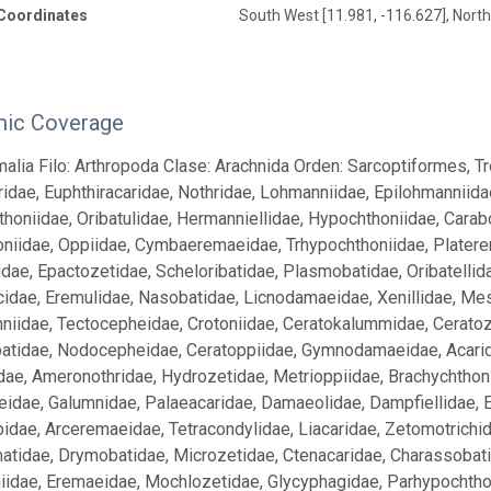
Coordinates
South West [11.981, -116.627], North
ic Coverage
malia Filo: Arthropoda Clase: Arachnida Orden: Sarcoptiformes, Tr
idae, Euphthiracaridae, Nothridae, Lohmanniidae, Epilohmanniida
honiidae, Oribatulidae, Hermanniellidae, Hypochthoniidae, Car
niidae, Oppiidae, Cymbaeremaeidae, Trhypochthoniidae, Platere
dae, Epactozetidae, Scheloribatidae, Plasmobatidae, Oribatelli
cidae, Eremulidae, Nasobatidae, Licnodamaeidae, Xenillidae, M
iidae, Tectocepheidae, Crotoniidae, Ceratokalummidae, Cerato
atidae, Nodocepheidae, Ceratoppiidae, Gymnodamaeidae, Acaridae
dae, Ameronothridae, Hydrozetidae, Metrioppiidae, Brachychthonii
idae, Galumnidae, Palaeacaridae, Damaeolidae, Dampfiellidae, 
idae, Arceremaeidae, Tetracondylidae, Liacaridae, Zetomotrichid
atidae, Drymobatidae, Microzetidae, Ctenacaridae, Charassobati
iidae, Eremaeidae, Mochlozetidae, Glycyphagidae, Parhypochtho