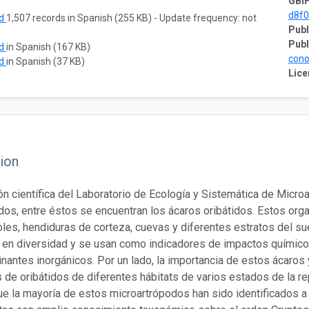
GBIF
d8f
ad
1,507 records in Spanish (255 KB) - Update frequency: not
Publ
Publ
ad
in Spanish (167 KB)
cono
ad
in Spanish (37 KB)
Lice
ion
ón científica del Laboratorio de Ecología y Sistemática de Mic
dos, entre éstos se encuentran los ácaros oribátidos. Estos or
oles, hendiduras de corteza, cuevas y diferentes estratos del sue
 en diversidad y se usan como indicadores de impactos químicos
nantes inorgánicos. Por un lado, la importancia de estos ácaros
 de oribátidos de diferentes hábitats de varios estados de la re
que la mayoría de estos microartrópodos han sido identificados a 