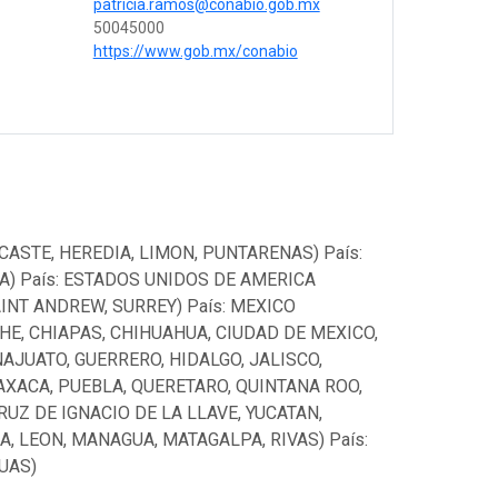
patricia.ramos@conabio.gob.mx
50045000
https://www.gob.mx/conabio
CASTE, HEREDIA, LIMON, PUNTARENAS) País:
A) País: ESTADOS UNIDOS DE AMERICA
AINT ANDREW, SURREY) País: MEXICO
HE, CHIAPAS, CHIHUAHUA, CIUDAD DE MEXICO,
AJUATO, GUERRERO, HIDALGO, JALISCO,
AXACA, PUEBLA, QUERETARO, QUINTANA ROO,
UZ DE IGNACIO DE LA LLAVE, YUCATAN,
, LEON, MANAGUA, MATAGALPA, RIVAS) País:
UAS)