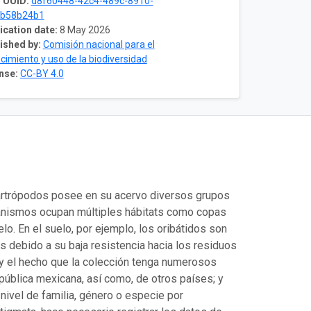
 UUID:
d8f60448-42c4-489c-8910-
0b58b24b1
ication date:
8 May 2026
ished by:
Comisión nacional para el
cimiento y uso de la biodiversidad
nse:
CC-BY 4.0
roartrópodos posee en su acervo diversos grupos
ganismos ocupan múltiples hábitats como copas
lo. En el suelo, por ejemplo, los oribátidos son
 debido a su baja resistencia hacia los residuos
 y el hecho que la colección tenga numerosos
pública mexicana, así como, de otros países; y
nivel de familia, género o especie por