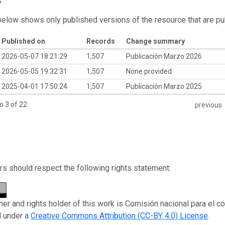
below shows only published versions of the resource that are pu
Published on
Records
Change summary
2026-05-07 18:21:29
1,507
Publicación Marzo 2026
2026-05-05 19:32:31
1,507
None provided
2025-04-01 17:50:24
1,507
Publicación Marzo 2025
o 3 of 22
previous
s should respect the following rights statement:
her and rights holder of this work is Comisión nacional para el c
d under a
Creative Commons Attribution (CC-BY 4.0) License
.