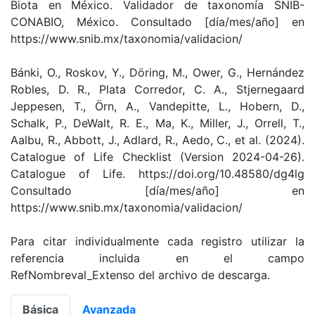
Biota en México. Validador de taxonomía SNIB-
CONABIO, México. Consultado [día/mes/año] en
https://www.snib.mx/taxonomia/validacion/
Bánki, O., Roskov, Y., Döring, M., Ower, G., Hernández
Robles, D. R., Plata Corredor, C. A., Stjernegaard
Jeppesen, T., Örn, A., Vandepitte, L., Hobern, D.,
Schalk, P., DeWalt, R. E., Ma, K., Miller, J., Orrell, T.,
Aalbu, R., Abbott, J., Adlard, R., Aedo, C., et al. (2024).
Catalogue of Life Checklist (Version 2024-04-26).
Catalogue of Life. https://doi.org/10.48580/dg4lg
Consultado [día/mes/año] en
https://www.snib.mx/taxonomia/validacion/
Para citar individualmente cada registro utilizar la
referencia incluida en el campo
RefNombreval_Extenso del archivo de descarga.
Básica
Avanzada